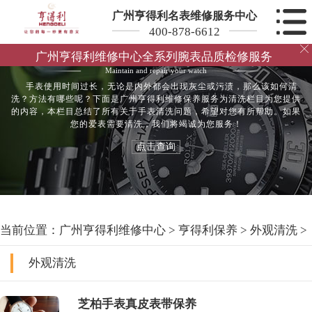
广州亨得利名表维修服务中心
400-878-6612

亨得利清洗
广州亨得利维修中心全系列腕表品质检修服务
Maintain and repair your watch
手表使用时间过长，无论是内外都会出现灰尘或污渍，那么该如何清
洗？方法有哪些呢？下面是广州亨得利维修保养服务为清洗栏目为您提供
的内容，本栏目总结了所有关于手表清洗问题，希望对您有所帮助。如果
您的爱表需要清洗，我们将竭诚为您服务！
点击查询
当前位置：
广州亨得利维修中心
>
亨得利保养
>
外观清洗
>
外观清洗
芝柏手表真皮表带保养