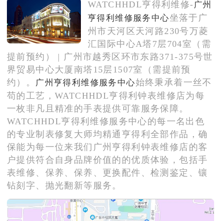
WATCHHDL亨得利维修-
广州
广东省广州市天河区天河路230号万菱汇国际中心A塔7层704室亨得利售后服务中心（需提前预约）
坐落于广
亨得利维修服务中心
广东省广州市越秀区环市东路371-375号世界贸易中心大厦南塔15层1507室亨得利售后服务中心（需提前预约）
州市天河区天河路230号万菱
节假日正常营业！
汇国际中心A塔7层704室（需
提前预约） | 广州市越秀区环市东路371-375号世
界贸易中心大厦南塔15层1507室（需提前预
约）。
始终秉承着一丝不
广州亨得利维修服务中心
苟的工艺，WATCHHDL亨得利钟表维修店为每
一枚非凡且精准的手表提供可靠服务保障。
WATCHHDL亨得利维修服务中心的每一名出色
的专业制表修复大师均精通亨得利全部作品，确
保能为每一位来我们广州亨得利钟表维修店的客
户提供符合自身品牌价值的的优质体验，包括手
表维修、保养、保养、更换配件、检测鉴定、镶
钻刻字、抛光翻新等服务。