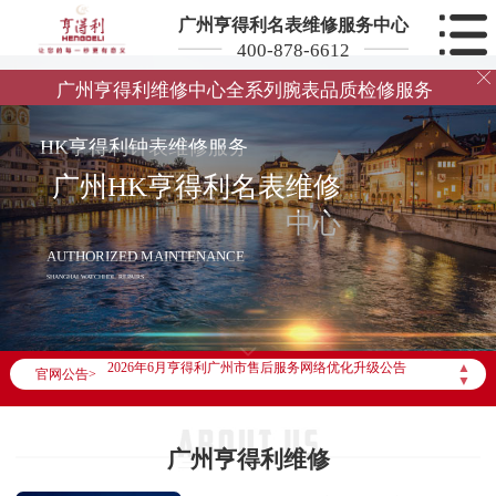
广州亨得利名表维修服务中心
400-878-6612

广州亨得利维修中心全系列腕表品质检修服务
HK亨得利钟表维修服务
广州HK亨得利名表维修
中心
AUTHORIZED MAINTENANCE
SHANGHAI WATCHHDL REPAIRS
2026年6月亨得利广州市售后服务网络优化升级公告
▲
官网公告>
2026年6月广州市亨得利官方售后客户服务热线：400-878-6612
▼
2026年6月亨得利售后服务中心最新网点地址：
广州市天河区天河路230号万菱汇国际中心写字楼A塔7层704室（需提前预约）
广州亨得利维修
广州市越秀区环市东路371-375号世界贸易中心大厦南塔写字楼15层07室（需提前预约）