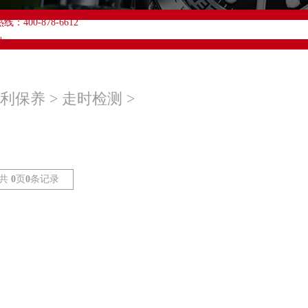
升级公告
00-878-6612
址：
字楼A塔7层704室（需提前预约）
易中心大厦南塔写字楼15层07室（需提前预约）
利保养
>
走时检测
>
际中心A塔7层704室亨得利售后服务中心（需提前预约）
世界贸易中心大厦南塔15层1507室亨得利售后服务中心（需提前预约）
共
0
页
0
条记录