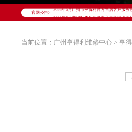
2026年6月亨得利广州市售后服务网络优化
2026年6月广州市亨得利官方售后客户服务热线：4
官网公告>
2026年6月亨得利售后服务中心最新网点地
广州市天河区天河路230号万菱汇国际中心写
广州市越秀区环市东路371-375号世界贸
当前位置：
广州亨得利维修中心
>
亨得
广东省广州市天河区天河路230号万菱汇国
广东省广州市越秀区环市东路371-375号
节假日正常营业！