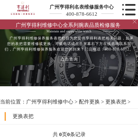
广州亨得利名表维修服务中心
400-878-6612

亨得利表把服务
广州亨得利维修中心全系列腕表品质检修服务
Maintain and repair your watch
广州亨得利维修保养服务表把栏目为您提供亨得利表把相关问题，如果
您的表把需要维修或更换，可拨电话或点击屏幕右下方在线咨询联系我
们，广州亨得利维修保养服务欢迎您的到来！门店电话：400-878-6612。
点击查询
当前位置：
广州亨得利维修中心
>
配件更换
>
更换表把
>
更换表把
共
0
页
0
条记录