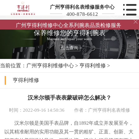
广州亨得利名表维修服务中心
400-878-6612

广州亨得利维修中心全系列腕表品质检修服务
保养维修您的亨得利腕表
Maintain and repair your watch
点击查询
当前位置：
广州亨得利维修中心
>
亨得利维修
>
亨得利维修
汉米尔顿手表表蒙破碎怎么解决？
时间：2022-09-16 14:50:36
作者：广州亨得利名表维修
汉米尔顿是美国手表品牌，自1892年成立并发展至今，
以其精准耐用的实用功能及其一贯的粗犷、正直、创新、大