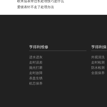
欧米茄表带过长处理技巧是什么
爱彼表针不走了处理办法
亨得利维修
亨得利保
进水进灰
外观清洗
走时误差
走时检测
抛光打磨
防水检测
走时故障
全面保养
表盘生锈
机芯保养