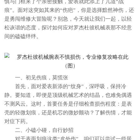
慎与门框来了个亲密接触，爱表就此添上了几道“战
痕”。面对这突如其来的“伤疤”，你是选择黯然神伤，还
是勇闯维修大冒险呢？别急，今天就让我们一起，以轻
松诙谐的态度，探讨如何应对罗杰杜彼机械表那不经意
间的磕磕绊绊。
一、初见伤痕，莫慌张
首先，面对爱表新添的“纹身”，深呼吸，保持冷
静。要知道，即便是顶级机械艺术的结晶，也难免偶遇
不测风云。这时，首要任务是仔细检查损伤程度：是表
壳的轻微划痕，还是机芯的微妙颤动？了解伤情，才能
对症下药。
二、小磕小碰，自行妙招
对于表面划痕这类“皮外伤”，咱们可以尝试一些居