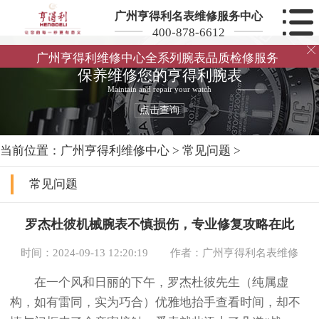
广州亨得利名表维修服务中心
400-878-6612

广州亨得利维修中心全系列腕表品质检修服务
保养维修您的亨得利腕表
Maintain and repair your watch
点击查询
当前位置：
广州亨得利维修中心
>
常见问题
>
常见问题
罗杰杜彼机械腕表不慎损伤，专业修复攻略在此
时间：2024-09-13 12:20:19
作者：广州亨得利名表维修
在一个风和日丽的下午，罗杰杜彼先生（纯属虚
构，如有雷同，实为巧合）优雅地抬手查看时间，却不