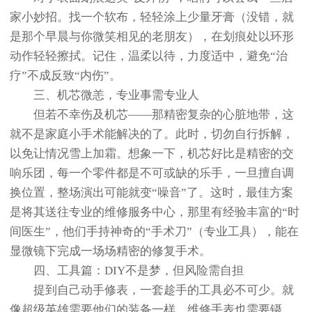
家小妙招。找一个软布，轻轻涂上少量牙膏（没错，就
是那个早晨与你微笑相见的老朋友），在划痕处以环形
动作轻轻擦拭。记住，温柔以待，力度适中，避免“治
疗”不成反致“内伤”。
三、机芯微恙，专业事需专业人
但若不幸伤及机芯——那精密复杂的心脏地带，这
就不是家庭小手术能解决的了。此时，切勿自行拆解，
以免让情况雪上加霜。想象一下，机芯好比是精密的交
响乐团，每一个零件都是不可或缺的乐手，一旦擅自调
换位置，整场演出可能就变“噪音”了。这时，最佳方案
是将其送往专业的维修服务中心，那里有经验丰富的“时
间医生”，他们手持神奇的“手术刀”（专业工具），能在
显微镜下完成一场场精密的修复手术。
四、工具篇：DIY不是梦，但风险需自担
提到自己动手修表，一套趁手的工具必不可少。就
像超级英雄需要他们的装备一样，维修手表也需要镊