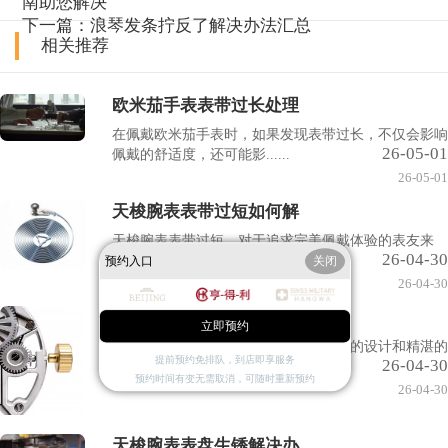
南助您解决
下一篇：
浪琴发条拧反了解决办法汇总
相关推荐
欧米茄手表表带过长处理
在佩戴欧米茄手表时，如果发现表带过长，不仅会影响
26-05-01
佩戴的舒适度，还可能影......
26-05-01
天梭腕表表带过短如何解
天梭腕表表带过短，对于追求完美佩戴体验的表友来
26-04-30
说，无疑是一大困扰。如何......
预约入口
关闭
26-04-30
欧米茄生锈了解决方法
立即预约
欧米茄手表作为高端腕表品牌，其独特的设计和精湛的
提前预约免排队，到店即享服务
26-04-30
工艺深受消费者喜爱。然......
预约时间有变无需取消，可随时重新预约
26-04-30
天梭腕表表盘生锈解决办