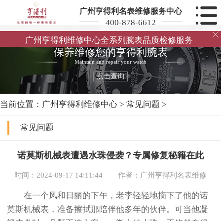
广州亨得利名表维修服务中心
400-878-6612

广州亨得利维修中心全系列腕表品质检修服务
保养维修您的亨得利腕表
Maintain and repair your watch
点击查询
当前位置：
广州亨得利维修中心
>
常见问题
>
常见问题
诺莫斯机械表遭遇水珠侵袭？专属修复秘籍在此
时间：2024-09-17 14:11:44
作者：广州亨得利名表维修
在一个风和日丽的下午，老李轻轻地摘下了他的诺
莫斯机械表，准备擦拭那陪伴他多年的伙伴。可当他凝