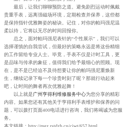
最后，让我们聊聊预防之道。避免剧烈运动时佩戴
贵重手表，远离强磁场环境，定期检查并保养，这些都
是保持指针优雅舞姿的秘诀。记住，对你的帕玛强尼温
柔以待，它将以无尽的时间回报你。
总之，面对帕玛强尼表针的“个性展示”，我们可以
选择谨慎的自我尝试，但最好的策略永远是将这份精细
的工作留给专业人士。毕竟，手表不仅是计时工具，更
是品味与传承的象征，值得我们给予最细心的照顾。现
在，是不是已经迫不及待想要让你的帕玛强尼重焕新
生，继续记录下每一个珍贵时刻了呢？那就行动起来
吧，让时间的舞者再次优雅起舞！
以上就是
广州亨得利维修服务中心
为您分享的精彩
内容。如果您还有其他关于亨得利手表维护和保养的问
题，可以拨打页面400电话进行咨询，我们将竭诚为您服
务。
本文链接：http://mgz.rstdzb.cn/cjwt/657.html