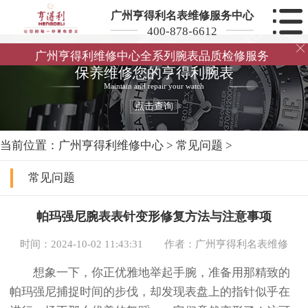
广州亨得利名表维修服务中心
400-878-6612

广州亨得利维修中心全系列腕表品质检修服务
保养维修您的亨得利腕表
Maintain and repair your watch
点击查询
当前位置：
广州亨得利维修中心
>
常见问题
>
常见问题
帕玛强尼腕表表针变形修复方法与注意事项
时间：2024-10-02 11:43:31
作者：广州亨得利名表维修
想象一下，你正优雅地举起手腕，准备用那精致的
帕玛强尼捕捉时间的步伐，却发现表盘上的指针似乎在