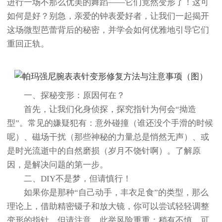
进行一场不那么优美的舞蹈——它们竟然变形了！这可
如何是好？别急，亲爱的钟表爱好者，让我们一起揭开
这场微型芭蕾背后的秘密，并学会如何优雅地引导它们
重回正轨。
一、探秘变形：原因何在？
首先，让我们化身侦探，探究指针为何会“拗造
型”。常见的嫌疑犯有：意外碰撞（谁还没个手滑的时候
呢）、磁场干扰（那些神秘的力量总是悄然无声）、或
是时光流逝中的自然磨损（岁月不饶针啊）。了解原
因，是解决问题的第一步。
二、DIY不是梦，但请慎行！
如果你是那种“自己动手，丰衣足食”的类型，那么
理论上，借助精密镊子和放大镜，你可以尝试轻轻调整
变形的指针。但请注意，此举风险重重：稍有不慎，可