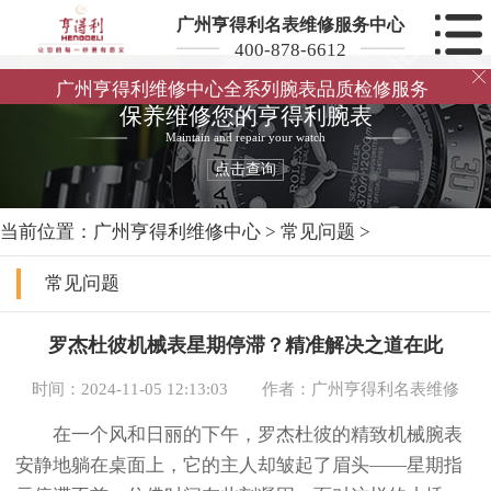
广州亨得利名表维修服务中心
400-878-6612

广州亨得利维修中心全系列腕表品质检修服务
保养维修您的亨得利腕表
Maintain and repair your watch
点击查询
当前位置：
广州亨得利维修中心
>
常见问题
>
常见问题
罗杰杜彼机械表星期停滞？精准解决之道在此
时间：2024-11-05 12:13:03
作者：广州亨得利名表维修
在一个风和日丽的下午，罗杰杜彼的精致机械腕表
安静地躺在桌面上，它的主人却皱起了眉头——星期指