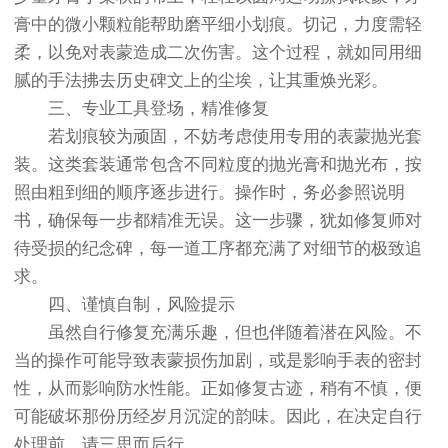
膏中的微小颗粒能帮助磨平细小划痕。切记，力度需轻
柔，以免对表蒙造成二次伤害。这个过程，就如同用细
腻的手法拂去历史碑文上的尘埃，让其重焕光彩。
三、专业工具登场，精准修复
若划痕较为顽固，不妨考虑使用专用的表蒙抛光套
装。这类套装通常包含不同粒度的抛光膏和抛光布，按
照由粗到细的顺序逐步进行。操作时，务必参照说明
书，确保每一步都精准无误。这一步骤，犹如修复师对
待受损的纪念碑，每一道工序都充满了对细节的极致追
求。
四、谨慎自制，风险提示
虽然自行修复充满乐趣，但也伴随着潜在风险。不
当的操作可能导致表蒙损伤加剧，或是影响手表的密封
性，从而影响防水性能。正如修复古迹，稍有不慎，便
可能破坏那份历经岁月沉淀的韵味。因此，在决定自行
处理前，请三思而后行。