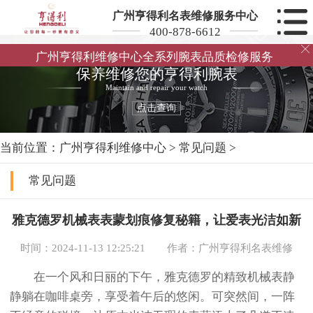
广州亨得利名表维修服务中心
400-878-6612

广州亨得利维修中心全系列腕表品质检修服务
保养维修您的亨得利腕表
Maintain and repair your watch
点击查询
当前位置：
广州亨得利维修中心
>
常见问题
>
常见问题
雅克德罗机械表表蒙划痕修复秘籍，让爱表光洁如新
时间：2024-11-13 12:25:21
作者：广州亨得利名表维修
在一个风和日丽的下午，雅克德罗的精致机械表静
静躺在咖啡桌旁，享受着午后的悠闲。可突然间，一阵