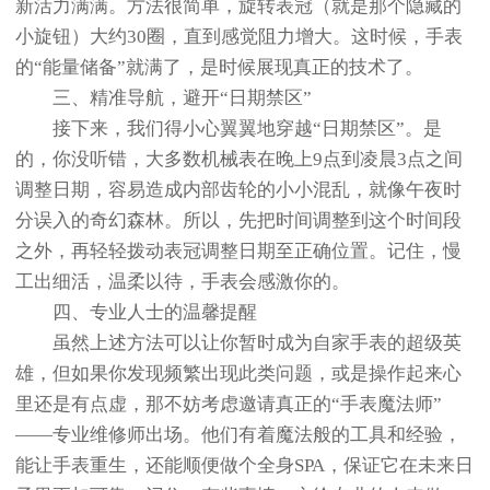
新活力满满。方法很简单，旋转表冠（就是那个隐藏的
小旋钮）大约30圈，直到感觉阻力增大。这时候，手表
的“能量储备”就满了，是时候展现真正的技术了。
三、精准导航，避开“日期禁区”
接下来，我们得小心翼翼地穿越“日期禁区”。是
的，你没听错，大多数机械表在晚上9点到凌晨3点之间
调整日期，容易造成内部齿轮的小小混乱，就像午夜时
分误入的奇幻森林。所以，先把时间调整到这个时间段
之外，再轻轻拨动表冠调整日期至正确位置。记住，慢
工出细活，温柔以待，手表会感激你的。
四、专业人士的温馨提醒
虽然上述方法可以让你暂时成为自家手表的超级英
雄，但如果你发现频繁出现此类问题，或是操作起来心
里还是有点虚，那不妨考虑邀请真正的“手表魔法师”
——专业维修师出场。他们有着魔法般的工具和经验，
能让手表重生，还能顺便做个全身SPA，保证它在未来日