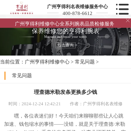
广州亨得利名表维修服务中心
400-878-6612

广州亨得利维修中心全系列腕表品质检修服务
保养维修您的亨得利腕表
Maintain and repair your watch
点击查询
当前位置：
广州亨得利维修中心
>
常见问题
>
常见问题
理查德米勒发条更换多少钱
时间：2024-12-24 12:42:21
作者：广州亨得利名表维修
嘿，各位表迷们好！今天咱们来聊聊那些让人心跳
加速、钱包缩水的事情——没错，就是关于理查德·米勒