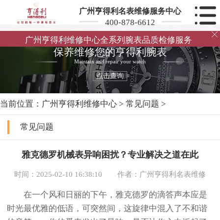
广州亨得利名表维修服务中心
400-878-6612

广州亨得利维修中心全系列腕表品质检修服务
保养维修您的亨得利腕表
Maintain and repair your watch
点击查询
当前位置：
广州亨得利维修中心
>
常见问题
>
常见问题
雅克德罗机械表异响困扰？专业解决之道在此
时间：2025-02-10 16:38:10
作者：广州亨得利名表维修
在一个风和日丽的下午，雅克德罗的滴答声本应是
时光最优雅的低语，可突然间，这旋律中混入了不和谐