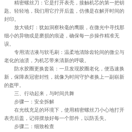
精密螺丝刀：它是打开表壳，接触机芯的第一把钥
匙。轻轻地，我们用它拧开后盖，仿佛是在解开时间的
封印。
放大镜灯：犹如洞察秋毫的鹰眼，在微光中寻找那
细小的异物或是磨损的痕迹，确保每一步操作精准无
误。
专用清洁液与软毛刷：温柔地清除齿轮间的微尘与
老化的油渍，为机芯带来清新的呼吸。
防水胶圈更换套装：一旦发现胶圈老化，便迅速换
新，保障表冠密封性，就像为时间守护者换上一副崭新
的盔甲。
三、行动起来，与时间共舞
步骤一：安全拆解
在光线充足的环境下，使用精密螺丝刀小心地打开
表壳后盖，记得摆放好每一个部件，以防丢失。
步骤二：细致检查