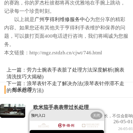
的赛跑，你的罗杰杜彼都将再次优雅地在手腕上跳动，
记录每一个珍贵时刻。
以上就是
广州亨得利维修服务中心
为您分享的精彩
内容。如果您还有其他关于亨得利手表维护和保养的问
题，可以拨打页面400电话进行咨询，我们将竭诚为您服
务。
本文链接：http://mgz.rstdzb.cn/cjwt/746.html
上一篇：
劳力士腕表手表脏了处理方法深度解析(腕表
清洗技巧大揭秘)
下一篇：
浪琴表针不走了解决办法(浪琴表针停滞不走
相关推荐
的简单处理方法)
欧米茄手表表带过长处理
预约入口
关闭
在佩戴欧米茄手表时，如果发现表带过长，不仅会影响
26-05-01
佩戴的舒适度，还可能影......
26-05-01