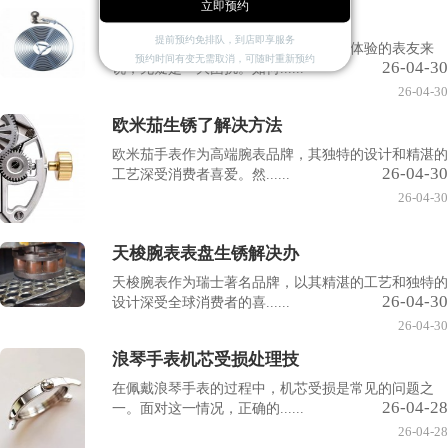
立即预约
天梭腕表表带过短如何解
提前预约免排队，到店即享服务
天梭腕表表带过短，对于追求完美佩戴体验的表友来
预约时间有变无需取消，可随时重新预约
26-04-30
说，无疑是一大困扰。如何......
26-04-30
欧米茄生锈了解决方法
欧米茄手表作为高端腕表品牌，其独特的设计和精湛的
26-04-30
工艺深受消费者喜爱。然......
26-04-30
天梭腕表表盘生锈解决办
天梭腕表作为瑞士著名品牌，以其精湛的工艺和独特的
26-04-30
设计深受全球消费者的喜......
26-04-30
浪琴手表机芯受损处理技
在佩戴浪琴手表的过程中，机芯受损是常见的问题之
26-04-28
一。面对这一情况，正确的......
26-04-28