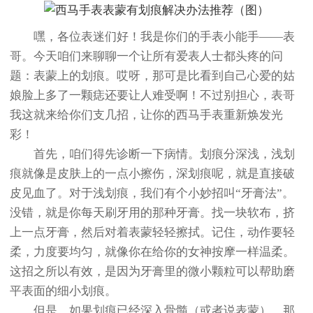
嘿，各位表迷们好！我是你们的手表小能手——表
哥。今天咱们来聊聊一个让所有爱表人士都头疼的问
题：表蒙上的划痕。哎呀，那可是比看到自己心爱的姑
娘脸上多了一颗痣还要让人难受啊！不过别担心，表哥
我这就来给你们支几招，让你的西马手表重新焕发光
彩！
首先，咱们得先诊断一下病情。划痕分深浅，浅划
痕就像是皮肤上的一点小擦伤，深划痕呢，就是直接破
皮见血了。对于浅划痕，我们有个小妙招叫“牙膏法”。
没错，就是你每天刷牙用的那种牙膏。找一块软布，挤
上一点牙膏，然后对着表蒙轻轻擦拭。记住，动作要轻
柔，力度要均匀，就像你在给你的女神按摩一样温柔。
这招之所以有效，是因为牙膏里的微小颗粒可以帮助磨
平表面的细小划痕。
但是，如果划痕已经深入骨髓（或者说表蒙），那