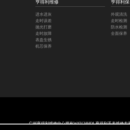
亨得利维修
亨得利保
进水进灰
外观清洗
走时误差
走时检测
抛光打磨
防水检测
走时故障
全面保养
表盘生锈
机芯保养
广州亨得利维修中心拥有WATCHHDL亨得利手表维修