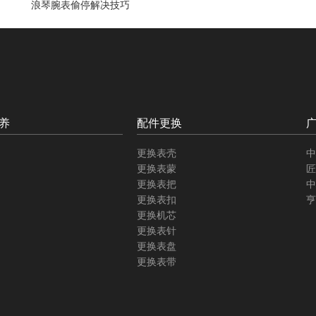
浪琴腕表偷停解决技巧
养
配件更换
更换表壳
中
更换表蒙
匠
更换表把
中
更换表扣
亨
更换机芯
更换表针
更换表盘
更换表带