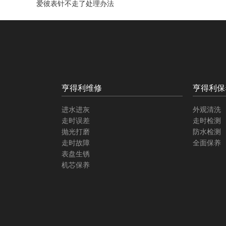
爱彼表针不走了处理办法
亨得利维修
亨得利保
进水进灰
外观清洗
走时误差
走时检测
抛光打磨
防水检测
走时故障
全面保养
表盘生锈
机芯保养