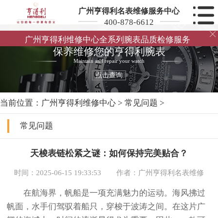
广州亨得利名表维修服务中心
400-878-6612

广州亨得利维修中心全系列腕表品质检修服务
保养维修您的亨得利腕表
Maintain and repair your watch
点击查询
当前位置：
广州亨得利维修中心
>
常见问题
>
常见问题
天梭表链松紧之谜：如何保持完美贴合？
时间：2025-06-15 19:33:53
作者：广州亨得利名表维修
在航海界，帆船是一项充满魅力的运动。海风拂过
帆面，水手们驾驭着船只，穿梭于波涛之间。在这片广