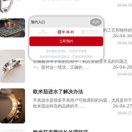
26-04-30
天梭腕表表盘生锈解决办
预约入口
关闭
天梭腕表作为瑞士著名品牌，以其精湛的工艺和独特的
26-04-30
设计深受全球消费者的喜......
立即预约
26-04-30
提前预约免排队，到店即享服务
浪琴手表机芯受损处理技
预约时间有变无需取消，可随时重新预约
在佩戴浪琴手表的过程中，机芯受损是常见的问题之
26-04-28
一。面对这一情况，正确的......
26-04-28
欧米茄进水了解决办法
手表进水是很多手表用户可能遇到的问题，尤其是对于
26-04-27
欧米茄这样高档品牌的手......
26-04-27