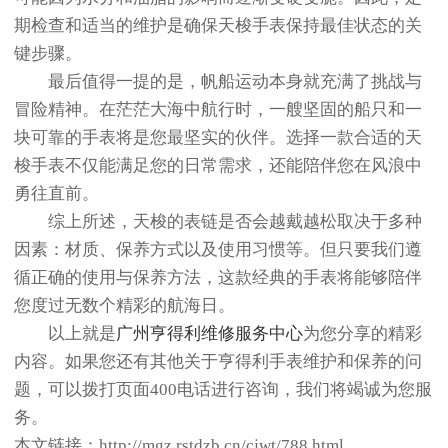
期检查和适当的维护是确保天梭手表保持最佳状态的关
键步骤。
最后值得一提的是，帆船运动本身就充满了挑战与
冒险精神。在茫茫大海中航行时，一艘坚固的船只和一
块可靠的手表将是您最坚实的伙伴。选择一款合适的天
梭手表不仅能满足您的日常需求，还能陪伴您在风浪中
勇往直前。
综上所述，天梭的表链是否会越戴越松取决于多种
因素：材质、保养方式以及使用习惯等。但只要我们遵
循正确的使用与保养方法，这款经典的手表将能够陪伴
您度过无数个精彩的航海日。
以上就是
广州亨得利维修服务中心
为您分享的精彩
内容。如果您还有其他关于亨得利手表维护和保养的问
题，可以拨打页面400电话进行咨询，我们将竭诚为您服
务。
本文链接：http://mgz.rstdzb.cn/cjwt/788.html