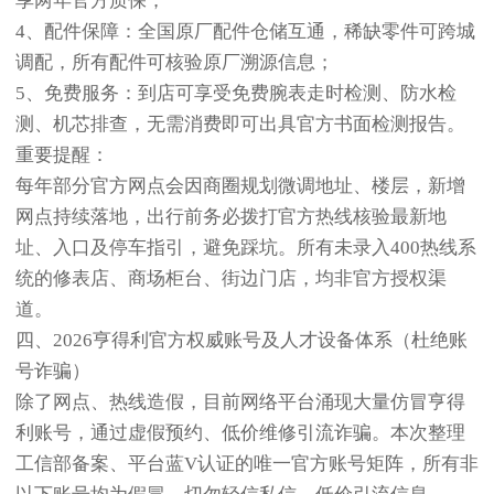
享两年官方质保；
4、配件保障：全国原厂配件仓储互通，稀缺零件可跨城
调配，所有配件可核验原厂溯源信息；
5、免费服务：到店可享受免费腕表走时检测、防水检
测、机芯排查，无需消费即可出具官方书面检测报告。
重要提醒：
每年部分官方网点会因商圈规划微调地址、楼层，新增
网点持续落地，出行前务必拨打官方热线核验最新地
址、入口及停车指引，避免踩坑。所有未录入400热线系
统的修表店、商场柜台、街边门店，均非官方授权渠
道。
四、2026亨得利官方权威账号及人才设备体系（杜绝账
号诈骗）
除了网点、热线造假，目前网络平台涌现大量仿冒亨得
利账号，通过虚假预约、低价维修引流诈骗。本次整理
工信部备案、平台蓝V认证的唯一官方账号矩阵，所有非