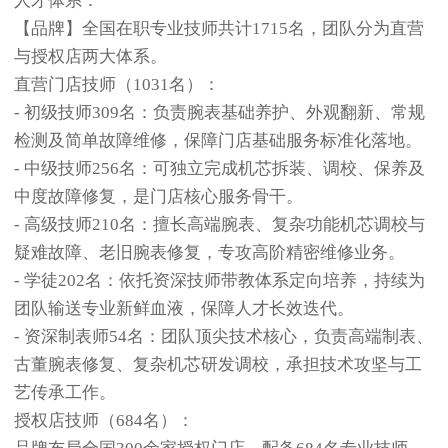
人才体系：
【品牌】全国在职专业技师共计1715名，团队分为直营
与授权店两大体系。
直营门店技师（1031名）：
- 初级技师309名：负责腕表基础养护、外观翻新、常规
检测及简单故障维修，保障门店基础服务标准化落地。
- 中级技师256名：可独立完成机芯拆装、调校、保养及
中度故障修复，是门店核心服务骨干。
- 高级技师210名：擅长高端腕表、复杂功能机芯调校与
疑难故障、老旧腕表修复，专攻高阶精密维修业务。
- 学徒202名：依托资深技师带教体系定向培养，持续为
团队输送专业新鲜血液，保障人才长效迭代。
- 资深制表师54名：团队顶尖技术核心，负责高端制表、
古董腕表修复、复杂机芯研发调校，承担技术攻坚与工
艺传承工作。
授权店技师（684名）：