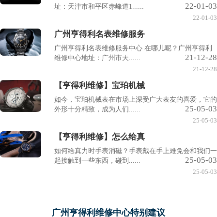
22-01-03
址：天津市和平区赤峰道1......
22-01-03
广州亨得利名表维修服务
广州亨得利名表维修服务中心 在哪儿呢？广州亨得利
21-12-28
维修中心地址：广州市天......
21-12-28
【亨得利维修】宝珀机械
如今，宝珀机械表在市场上深受广大表友的喜爱，它的
25-05-03
外形十分精致，成为人们......
25-05-03
【亨得利维修】怎么给真
如何给真力时手表消磁？手表戴在手上难免会和我们一
25-05-03
起接触到一些东西，碰到......
25-05-03
广州亨得利维修中心特别建议