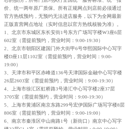
芯的损伤，所有门店均执行全国统一服务标准、统一报
价、统一两年原厂质保。所有正规网点到店前必须通过
官方热线预约，无预约无法进店服务，以下为全网最新
正版直营网点地址（实时信息以官方热线核验为准）。
1、北京市东城区东长安街1号东方广场写字楼W3座6层
602室（需提前预约，营业时间：9:00-19:30）
2、北京市朝阳区建国门外大街甲6号华熙国际中心写字
楼D座11层1102室（需提前预约，营业时间：9:00-
19:00）
3、天津市和平区赤峰道136号天津国际金融中心写字楼
26层2603室（需提前预约，营业时间：9:00-19:30）
4、上海市徐汇区虹桥路3号港汇中心写字楼2座37层
3705室（需提前预约，营业时间：9:00-19:30）
5、上海市黄浦区南京东路299号宏伊国际广场写字楼8层
806室（需提前预约，营业时间：9:00-19:00）
6、南京市秦淮区中山南路1号（新街口）南京中心写字