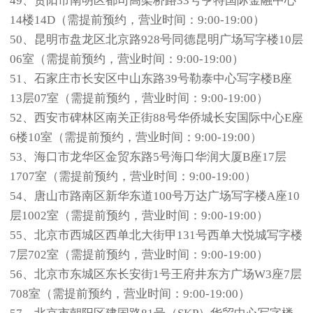
49、贵阳市南明区都司高架桥路33号亨特国际金融中心
14楼14D（需提前预约，营业时间：9:00-19:00）
50、昆明市盘龙区北京路928号同德昆明广场写字楼10层
06室（需提前预约，营业时间：9:00-19:00）
51、石家庄市长安区中山东路39号勒泰中心写字楼B座
13层07室（需提前预约，营业时间：9:00-19:00）
52、西安市碑林区南关正街88号华侨城长安国际中心E座
6楼10室（需提前预约，营业时间：9:00-19:00）
53、海口市龙华区金贸东路5号海口华润大厦B座17层
1707室（需提前预约，营业时间：9:00-19:00）
54、唐山市路南区新华东道100号万达广场写字楼A座10
层1002室（需提前预约，营业时间：9:00-19:00）
55、北京市西城区西单北大街甲131号西单大悦城写字楼
7层702室（需提前预约，营业时间：9:00-19:00）
56、北京市东城区东长安街1号王府井东方广场W3座7层
708室（需提前预约，营业时间：9:00-19:00）