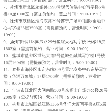
楼22层C1-1室（需提前预约，营业时间：9:00-19:00）
7、常州市新北区龙锦路1590号现代传媒中心写字楼5号
楼10层1008室（需提前预约，营业时间：9:00-19:30）
8、徐州市鼓楼区淮海东路29号苏宁广场IFC国际金融中
心写字楼35层3508室（需提前预约，营业时间：9:00-
19:00）
9、扬州市邗江区国展路29号星耀天地写字楼1号楼18层
1803室（需提前预约，营业时间：9:00-19:00）
10、盐城市盐都区世纪大道5号盐城金融城写字楼1号楼
16层1604室（需提前预约，营业时间：9:00-19:00）
11、泰州市海陵区永定东路399号置地商务中心东塔写字
楼（华润万象城）17层1706室（需提前预约，营业时
间：9:00-19:00）
12、宁波市江北区大闸南路500号来福士广场办公楼20层
2009室（需提前预约，营业时间：9:00-19:00）
13、杭州市上城区钱江路1366号华润大厦写字楼A座5层