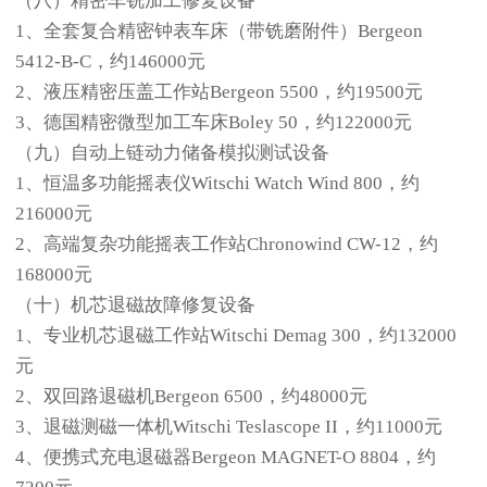
（八）精密车铣加工修复设备
1、全套复合精密钟表车床（带铣磨附件）Bergeon
5412-B-C，约146000元
2、液压精密压盖工作站Bergeon 5500，约19500元
3、德国精密微型加工车床Boley 50，约122000元
（九）自动上链动力储备模拟测试设备
1、恒温多功能摇表仪Witschi Watch Wind 800，约
216000元
2、高端复杂功能摇表工作站Chronowind CW-12，约
168000元
（十）机芯退磁故障修复设备
1、专业机芯退磁工作站Witschi Demag 300，约132000
元
2、双回路退磁机Bergeon 6500，约48000元
3、退磁测磁一体机Witschi Teslascope II，约11000元
4、便携式充电退磁器Bergeon MAGNET-O 8804，约