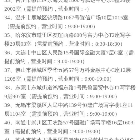
33、台州市椒江区东海大道1800号腾达中心东1幢20楼
2002室（需提前预约，营业时间：-）
34、温州市鹿城区锦绣路1067号置信广场10层1015室
（需提前预约，营业时间：9:00-19:00）
35、哈尔滨市道里区友谊西路600号富力中心T2座写字
楼29层03室（需提前预约，营业时间：8:30-18:30）
36、大连市中山区人民路15号国际金融大厦7层G室（需
提前预约，营业时间：9:00-19:00）
37、佛山市禅城区季华五路57号万科金融中心C座12层
1205室（需提前预约，营业时间：9:00-19:00）
38、东莞市东城街道鸿福东路1号民盈国贸中心T1写字楼
9层907室（需提前预约，营业时间：9:00-19:00）
39、无锡市梁溪区人民中路139号恒隆广场写字楼1座11
层1104室（需提前预约，营业时间：9:00-19:00）
40、南通市崇川区工农路57号圆融广场写字楼16层1603
室（需提前预约，营业时间：9:00-19:00）