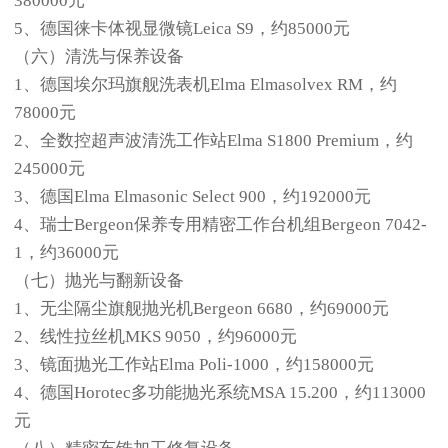
380000元
5、德国徕卡体视显微镜Leica S9，约85000元
（六）清洗与保养设备
1、德国埃尔玛旗舰洗表机Elma Elmasolvex RM，约
78000元
2、全数控超声波清洗工作站Elma S1800 Premium，约
245000元
3、德国Elma Elmasonic Select 900，约192000元
4、瑞士Bergeon保养专用精密工作台机组Bergeon 7042-
1，约36000元
（七）抛光与翻新设备
1、无尘隔尘旗舰抛光机Bergeon 6680，约69000元
2、线性拉丝机MKS 9050，约96000元
3、镜面抛光工作站Elma Poli-1000，约158000元
4、德国Horotec多功能抛光系统MSA 15.200，约113000
元