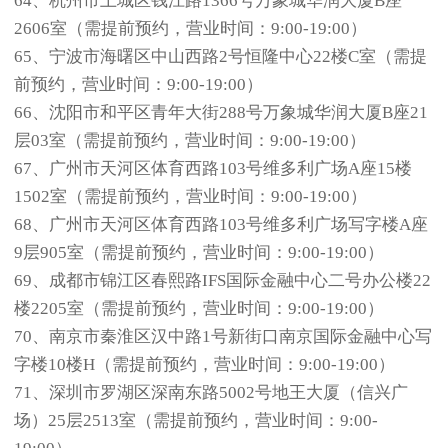
64、杭州市上城区钱江路1366号万象城华润大厦B座
2606室（需提前预约，营业时间：9:00-19:00）
65、宁波市海曙区中山西路2号恒隆中心22楼C室（需提
前预约，营业时间：9:00-19:00）
66、沈阳市和平区青年大街288号万象城华润大厦B座21
层03室（需提前预约，营业时间：9:00-19:00）
67、广州市天河区体育西路103号维多利广场A座15楼
1502室（需提前预约，营业时间：9:00-19:00）
68、广州市天河区体育西路103号维多利广场写字楼A座
9层905室（需提前预约，营业时间：9:00-19:00）
69、成都市锦江区春熙路IFS国际金融中心二号办公楼22
楼2205室（需提前预约，营业时间：9:00-19:00）
70、南京市秦淮区汉中路1号新街口南京国际金融中心写
字楼10楼H（需提前预约，营业时间：9:00-19:00）
71、深圳市罗湖区深南东路5002号地王大厦（信兴广
场）25层2513室（需提前预约，营业时间：9:00-