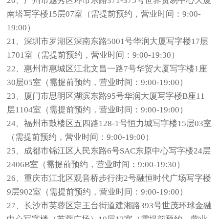
20、广州市越秀区环市东路371-375号世界贸易中心大厦
南塔写字楼15层07室（需提前预约，营业时间：9:00-
19:00）
21、深圳市罗湖区深南东路5001号华润大厦写字楼17层
1701室（需提前预约，营业时间：9:00-19:30）
22、惠州市惠城区江北文昌一路7号华贸大厦写字楼1座
30层05室（需提前预约，营业时间：9:00-19:00）
23、厦门市思明区湖滨东路95号华润大厦写字楼B座11
层1104室（需提前预约，营业时间：9:00-19:00）
24、福州市鼓楼区五四路128-1号恒力城写字楼15层03室
（需提前预约，营业时间：9:00-19:00）
25、成都市锦江区人民东路6号SAC东原中心写字楼24层
2406B室（需提前预约，营业时间：9:00-19:30）
26、重庆市江北区观音桥步行街2号融恒时代广场写字楼
9层902室（需提前预约，营业时间：9:00-19:00）
27、长沙市芙蓉区定王台街道建湘路393号世茂环球金融