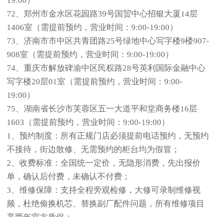
19:00）
72、郑州市金水区花园路39号国贸中心招银大厦14层
1406室（需提前预约，营业时间：9:00-19:00）
73、济南市市中区共青团路25号绿地中心写字楼9楼907-
908室（需提前预约，营业时间：9:00-19:00）
74、重庆市解放碑渝中区民权路28号英利国际金融中心
写字楼20层01室（需提前预约，营业时间：9:00-
19:00）
75、湖南省长沙市芙蓉区五一大道平和堂商务楼16层
1603（需提前预约，营业时间：9:00-19:00）
1、预约制度：所有正规门店必须提前电话预约，无预约
不接待，街边散修、无需预约的柜台均为假冒；
2、收费标准：全国统一定价，无隐形消费，先出报价
单，确认后付费，未确认不付费；
3、维修保障：支持全程旁观检修，大修可录制维修视
频，杜绝偷换机芯、替换副厂配件问题，所有维修项目