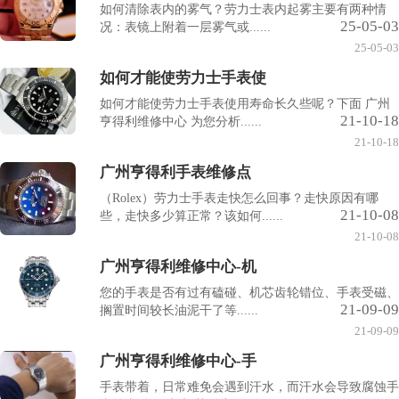
如何清除表内的雾气？劳力士表内起雾主要有两种情
25-05-03
况：表镜上附着一层雾气或......
25-05-03
如何才能使劳力士手表使
如何才能使劳力士手表使用寿命长久些呢？下面 广州
21-10-18
亨得利维修中心 为您分析......
21-10-18
广州亨得利手表维修点
（Rolex）劳力士手表走快怎么回事？走快原因有哪
21-10-08
些，走快多少算正常？该如何......
21-10-08
广州亨得利维修中心-机
您的手表是否有过有磕碰、机芯齿轮错位、手表受磁、
21-09-09
搁置时间较长油泥干了等......
21-09-09
广州亨得利维修中心-手
手表带着，日常难免会遇到汗水，而汗水会导致腐蚀手