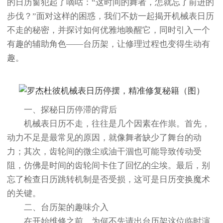
的日历窗犯起了嘀咕：“这时间的舞者，怎就忘了前进的
步伐？”面对这样的困惑，我们不妨一起揭开机械表日历
不走的秘密，并探讨如何优雅地唤醒它，同时引入一个
有趣的辅助角色——台历架，让修理过程也变得生动有
趣。
一、探秘日历停滞的背后
机械表日历不走，往往是几个因素在作祟。首先，
动力不足是最常见的原因，就像舞者缺少了舞台的动
力；其次，齿轮间的微尘或油干涸也可能导致传动受
阻，仿佛是时间的齿轮间卡住了回忆的尘埃。最后，别
忘了检查日历跳转机制是否受损，这可是日历变换魔术
的关键。
二、台历架的趣味介入
在开始维修之前，为何不先请出台历架这位临时演