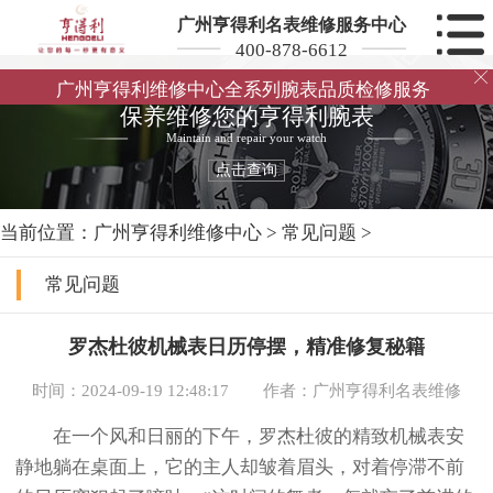
广州亨得利名表维修服务中心
400-878-6612

广州亨得利维修中心全系列腕表品质检修服务
保养维修您的亨得利腕表
Maintain and repair your watch
点击查询
当前位置：
广州亨得利维修中心
>
常见问题
>
常见问题
罗杰杜彼机械表日历停摆，精准修复秘籍
时间：2024-09-19 12:48:17
作者：广州亨得利名表维修
在一个风和日丽的下午，罗杰杜彼的精致机械表安
静地躺在桌面上，它的主人却皱着眉头，对着停滞不前