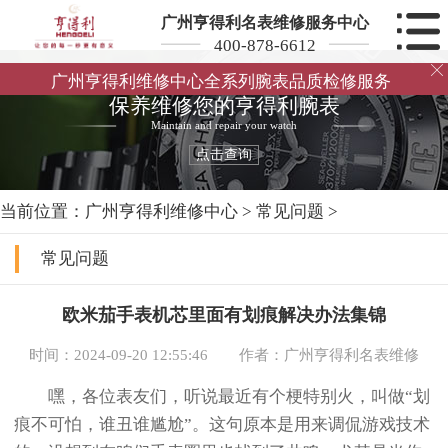
广州亨得利名表维修服务中心
400-878-6612

广州亨得利维修中心全系列腕表品质检修服务
保养维修您的亨得利腕表
Maintain and repair your watch
点击查询
当前位置：
广州亨得利维修中心
>
常见问题
>
常见问题
欧米茄手表机芯里面有划痕解决办法集锦
时间：2024-09-20 12:55:46
作者：广州亨得利名表维修
嘿，各位表友们，听说最近有个梗特别火，叫做“划
痕不可怕，谁丑谁尴尬”。这句原本是用来调侃游戏技术