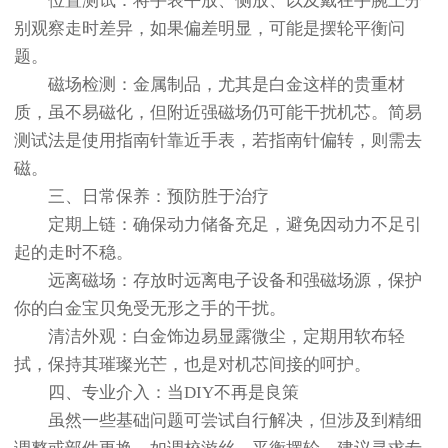
位置测试：将手表平放、侧放、以及戴在手腕上分
别观察走时差异，如果偏差明显，可能是摆轮平衡问
题。
磁场检测：金属制品，尤其是白金这样的贵重材
质，虽不易磁化，但附近强磁场仍可能干扰机芯。简易
测试法是使用指南针靠近手表，若指南针偏转，则需去
磁。
三、日常保养：预防胜于治疗
定期上链：确保动力储备充足，避免因动力不足引
起的走时不稳。
远离磁场：存放时远离电子设备和强磁场源，保护
你的白金宝贝免受无形之手的干扰。
清洁外观：白金饰边易显露微尘，定期用软布轻
拭，保持其璀璨光芒，也是对机芯间接的呵护。
四、专业介入：当DIY不再是良策
虽然一些基础问题可尝试自行解决，但涉及到精细