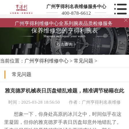
广州亨得利名表维修服务中心
400-878-6612

广州亨得利维修中心全系列腕表品质检修服务
保养维修您的亨得利腕表
Maintain and repair your watch
点击查询
当前位置：
广州亨得利维修中心
>
常见问题
>
常见问题
雅克德罗机械表日历盘错乱难题，精准调节秘籍在此
时间：2025-03-28 18:56:50
作者：广州亨得利名表维修
想象一下，你身处高原的冰川之中，时间似乎在这
里凝固，但你的雅克德罗手表日历盘却意外地错乱了。